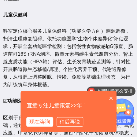
儿童保健科
科室定位核心服务儿童保健科（功能医学方向）溯源调衡，
扫清生理康复阻碍。依托功能医学“生物个体差异化”评估逻
辑，开展全套功能医学检测：包括慢性食物敏感IgG筛查、肠
道菌群16S rRNA测序、微量元素与维生素代谢谱分析、肾上
腺皮质功能（HPA轴）评估、生长发育轨迹监测等，针对性
开展肠道微生态移植/调理、个性化营养干预、代谢通路修
复，从根源上调整睡眠、情绪、免疫等基础生理状态，为行
为训练筑牢身体根基。
上课时间怎么安排
×
☑
功能医学小科普：
宜童专注儿童康复22年！
区别于传统医学“对症治疗”，功能医学以“系统生物学”为基
现在咨询
稍后再说
础，通过寻找疾病发生的生理失衡源头——如肠漏症、氧化
应激、甲基化代谢异常等，通过个性化干预恢复机体稳态，