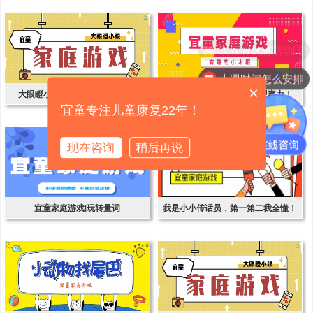
活和协调性！
现在有优惠活动吗
上课时间怎么安排
×
大眼瞪小眼，看谁坚持最久哟！
有趣的小木棍，加强幼儿观察力！
宜童专注儿童康复22年！
现在咨询
稍后再说
宜童家庭游戏|玩转量词
我是小小传话员，第一第二我全懂！