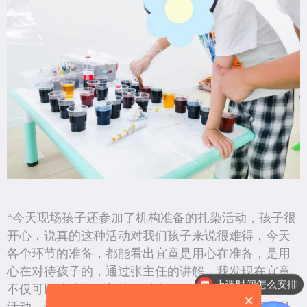
“今天现场孩子还参加了机构准备的扎染活动，孩子很
开心，说真的这种活动对我们孩子来说很难得，今天
各个环节的准备，都能看出宜童是用心在准备，是用
上课时间怎么安排
心在对待孩子的，通过张主任的讲解，我发现在宜童
不仅可以让孩子到普校去融合，还有很多丰富的实践
训练是怎么收费的呢
×
活动，让我们把学到的技能用起来，这个理念真的是