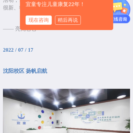
宜童专注儿童康复22年！
很新、很棒。”
现在咨询
稍后再说
—— 亮亮爸爸
2022 / 07 / 17
沈阳校区 扬帆启航