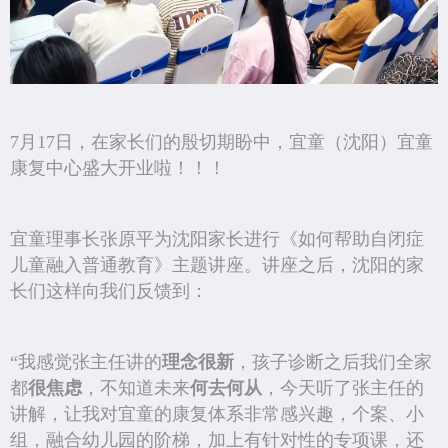
7月17日，在家长们的殷切期盼中，宜童（沈阳）宜童
康复中心盛大开业啦！！！
宜童理事长张原平为沈阳家长进行《如何帮助自闭症
儿童融入普通教育》主题讲座。讲座之后，沈阳的家
长们这样向我们反馈到：
“我感觉张主任讲的
理念很新
，孩子诊断之后我们全家
都
很焦虑
，不知道未来
何去何从
，今天听了张主任的
讲解，让我对宜童的康复体系非常感兴趣，个案、小
组，融合幼儿园的阶梯，加上有针对性的专项课，还